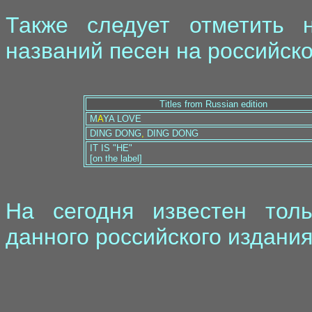
Также следует отметить 
названий песен на российск
Titles from Russian edition
M
A
YA LOVE
DING DONG
,
DING DONG
IT IS "HE"
[on the label]
На сегодня известен тол
данного российского издания