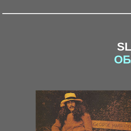
S
ОБ
1