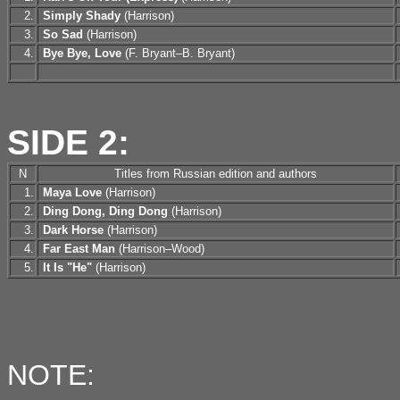
2.
Simply Shady
(Harrison)
3.
So Sad
(Harrison)
4.
Bye Bye, Love
(F. Bryant–B. Bryant)
SIDE 2:
N
Titles from Russian edition and authors
1.
Maya Love
(Harrison)
2.
Ding Dong, Ding Dong
(Harrison)
3.
Dark Horse
(Harrison)
4.
Far East Man
(Harrison–Wood)
5.
It Is "He"
(Harrison)
NOTE: