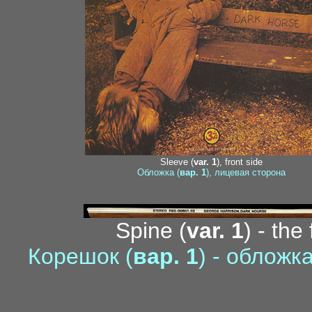
Sleeve (
var. 1
), front side
Обложка (
вар. 1
), лицевая сторона
Spine (
var. 1
) - the
Корешок (
вар. 1
) - облож