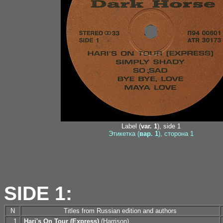
Label (
var. 1
), side 1
Этикетка (
вар. 1
), сторона 1
SIDE 1:
N
Titles from Russian edition and authors
1.
Hari's On Tour (Express)
(Harrison)