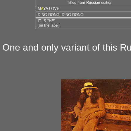
Titles from Russian edition
M
A
YA LOVE
DING DONG
,
DING DONG
IT IS "HE"
[on the label]
One and only variant of this Ru