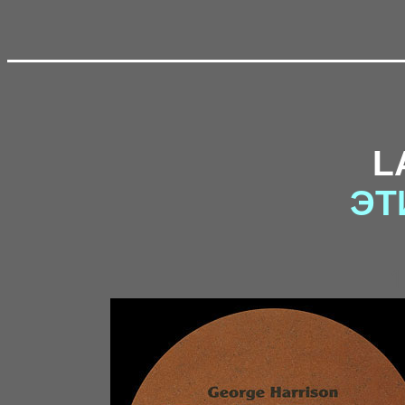
L
ЭТ
1