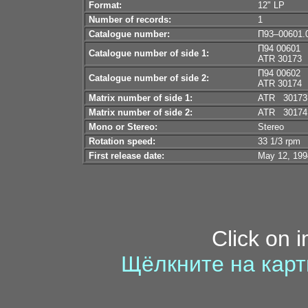
Format:
12" LP
Number of records:
1
Catalogue number:
П93–00601.0
П94 00601
Catalogue number of side 1:
ATR 30173
П94 00602
Catalogue number of side 2:
ATR 30174
Matrix number of side 1:
ATR 30173
Matrix number of side 2:
ATR 30174
Mono or Stereo:
Stereo
Rotation speed:
33 1/3 rpm
First release date:
May 12, 199
Click on 
Щёлкните на карт