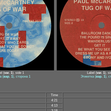
l (
var. 1
), side 1
Label (
var. 1
), s
а (
вар. 1
), сторона 1
Этикетка (
вар. 1
), 
Time
4:21
4:13
3:18