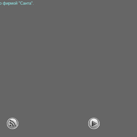
о фирмой "Санта".