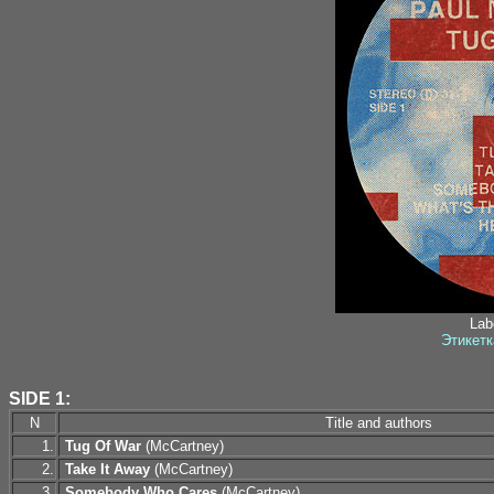
Labe
Этикетк
SIDE 1:
N
Title and authors
1.
Tug Of War
(McCartney)
2.
Take It Away
(McCartney)
3.
Somebody Who Cares
(McCartney)