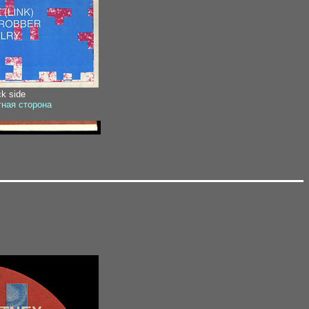
ck side
тная сторона