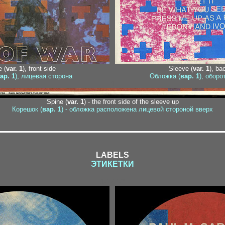
 (
var. 1
), front side
Sleeve (
var. 1
), ba
ар. 1
), лицевая сторона
Обложка (
вар. 1
), оборо
1
Spine (
var. 1
) - the front side of the sleeve up
Корешок (
вар. 1
) - обложка расположена лицевой стороной вверх
LABELS
ЭТИКЕТКИ
1-1 / 1-2