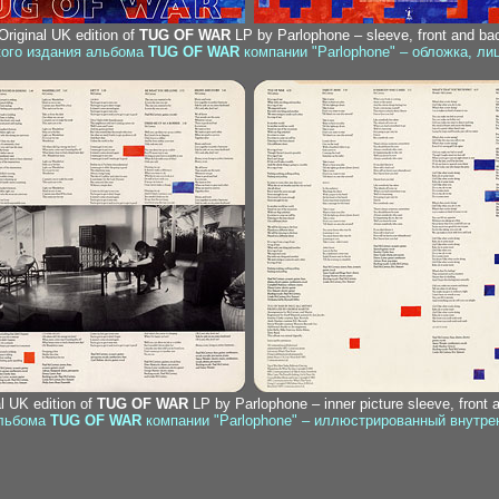
 Original UK edition of
TUG OF WAR
LP by Parlophone – sleeve, front and ba
кого издания альбома
TUG OF WAR
компании "Parlophone" – обложка, ли
al UK edition of
TUG OF WAR
LP by Parlophone – inner picture sleeve, front 
альбома
TUG OF WAR
компании "Parlophone" – иллюстрированный внутрен