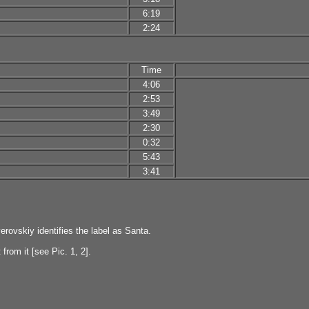
6:19
2:24
Time
4:06
2:53
3:49
2:30
0:32
5:43
3:41
rovskiy identifies the label as Santa.
from it [see Pic. 1, 2].