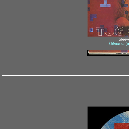
Sleeve
Обложка (
в