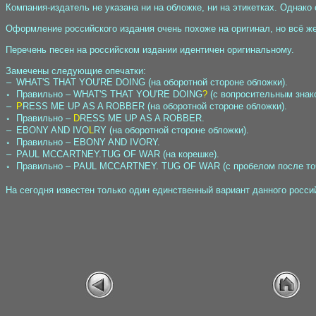
Компания-издатель не указана ни на обложке, ни на этикетках. Однак
Оформление российского издания очень похоже на оригинал, но всё же о
Перечень песен на российском издании идентичен оригинальному.
Замечены следующие опечатки:
–
WHAT'S THAT YOU'RE DOING (на оборотной стороне обложки).
◦
Правильно – WHAT'S THAT YOU'RE DOING
?
(с вопросительным знак
–
P
RESS ME UP AS A ROBBER (на оборотной стороне обложки).
◦
Правильно –
D
RESS ME UP AS A ROBBER.
–
EBONY AND IVO
L
RY (на оборотной стороне обложки).
◦
Правильно – EBONY AND IVORY.
–
PAUL MCCARTNEY.TUG OF WAR (на корешке).
◦
Правильно – PAUL MCCARTNEY. TUG OF WAR (с пробелом после точ
На сегодня известен только один единственный вариант данного росси