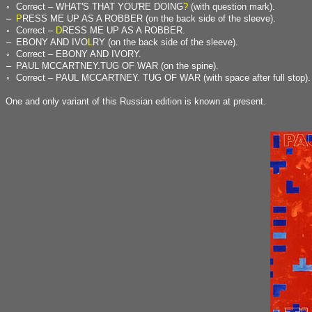
◦
Correct – WHAT'S THAT YOU'RE DOING
?
(with question mark).
–
P
RESS ME UP AS A ROBBER (on the back side of the sleeve).
◦
Correct –
D
RESS ME UP AS A ROBBER.
–
EBONY AND IVO
L
RY (on the back side of the sleeve).
◦
Correct – EBONY AND IVORY.
–
PAUL MCCARTNEY.TUG OF WAR (on the spine).
◦
Correct – PAUL MCCARTNEY. TUG OF WAR (with space after full stop).
One and only variant of this Russian edition is known at present.