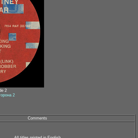
ide 2
сторона 2
Comments
All titles printed in English