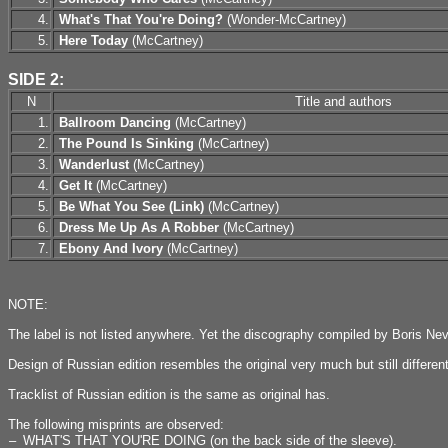
4.
What's That You're Doing?
(Wonder-McCartney)
5.
Here Today
(McCartney)
SIDE 2:
N
Title and authors
1.
Ballroom Dancing
(McCartney)
2.
The Pound Is Sinking
(McCartney)
3.
Wanderlust
(McCartney)
4.
Get It
(McCartney)
5.
Be What You See (Link)
(McCartney)
6.
Dress Me Up As A Robber
(McCartney)
7.
Ebony And Ivory
(McCartney)
NOTE:
The label is not listed anywhere. Yet the discography compiled by Boris Neve
Design of Russian edition resembles the original very much but still different 
Tracklist of Russian edition is the same as original has.
The following misprints are observed:
–
WHAT'S THAT YOU'RE DOING (on the back side of the sleeve).