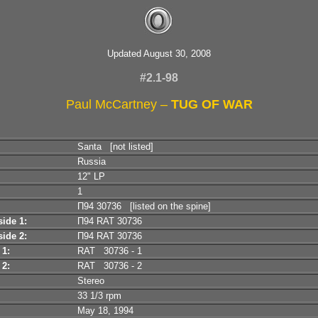
Updated August 30, 2008
#2.1-98
Paul McCartney –
TUG OF WAR
Santa [not listed]
Russia
12" LP
1
П94 30736 [listed on the spine]
ide 1:
П94 RAT 30736
ide 2:
П94 RAT 30736
 1:
RAT 30736 - 1
 2:
RAT 30736 - 2
Stereo
33 1/3 rpm
May 18, 1994