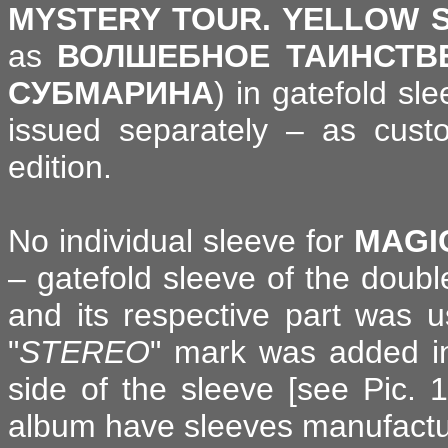
MYSTERY TOUR. YELLOW 
as
ВОЛШЕБНОЕ ТАИНСТВ
СУБМАРИНА
) in gatefold sl
issued separately – as custo
edition.
No individual sleeve for
MAGI
– gatefold sleeve of the doubl
and its respective part was 
"
STEREO
" mark was added in
side of the sleeve [see Pic. 1
album have sleeves manufactu