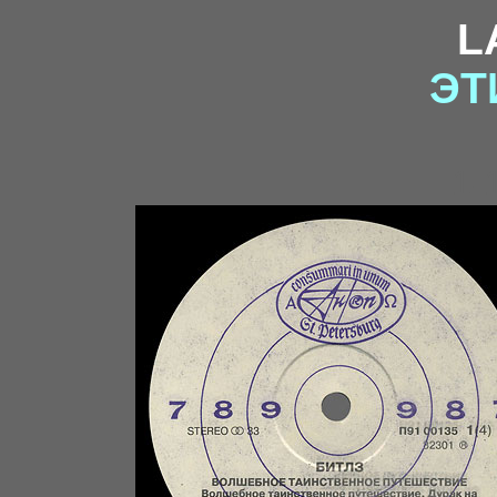
L
ЭТ
1-