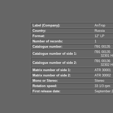
Label (Company):
AnTrop
Country:
Russia
Format:
12" LP
Number of records:
1
Catalogue number:
П91 00135
П91 00135
Catalogue number of side 1:
32301 H
П91 00136
Catalogue number of side 2:
32302 H
Matrix number of side 1:
ATR 30001
Matrix number of side 2:
ATR 30002
Mono or Stereo:
Stereo
Rotation speed:
33 1/3 rpm
First release date:
September 2