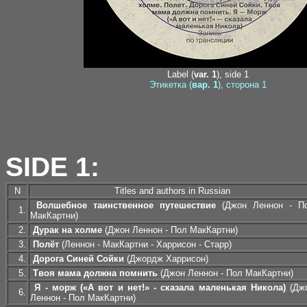
Label (
var. 1
), side 1
Этикетка (
вар. 1
), сторона 1
SIDE 1:
N
Titles and authors in Russian
Волшебное таинственное путешествие
(Джон Леннон - П
1.
МакКартни)
2.
Дурак на холме
(Джон Леннон - Пол МакКартни)
3.
Полёт
(Леннон - МакКартни - Харрисон - Старр)
4.
Дорога Синей Сойки
(Джордж Харрисон)
5.
Твоя мама должна помнить
(Джон Леннон - Пол МакКартни)
Я - морж («А вот и нет!» - сказала маленькая Никола)
(Дж
6.
Леннон - Пол МакКартни)