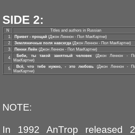
SIDE 2:
N
Titles and authors in Russian
1.
Привет - прощай
(Джон Леннон - Пол МакКартни)
2.
Земляничные поля навсегда
(Джон Леннон - Пол МакКартни)
3.
Пенни Лейн
(Джон Леннон - Пол МакКартни)
Беби, ты такой занятный человек
(Джон Леннон - П
4.
МакКартни)
Всё, что тебе нужно, - это любовь
(Джон Леннон - П
5.
МакКартни)
NOTE:
In 1992 AnTrop released 