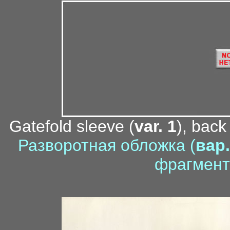
Gatefold sleeve (
var. 1
), back
Разворотная обложка (
вар.
фрагмент