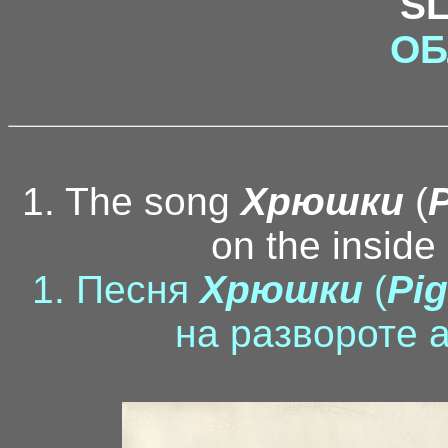
S
ОБ
1. The song
Хрюшки
(
P
on the inside 
1. Песня
Хрюшки
(
Pig
на развороте 