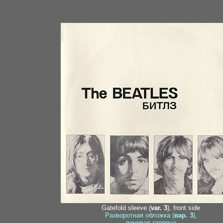
3
Gatefold sleeve (
var. 3
), front side
Разворотная обложка (
вар. 3
),
лицевая сторона