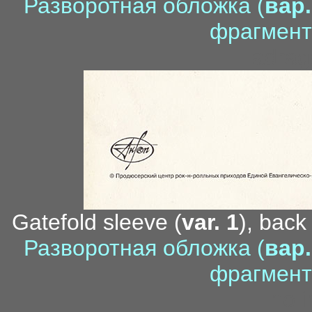
Разворотная обложка (
вар.
фрагмент
adrag
Gatefold sleeve (
var. 1
), back
Разворотная обложка (
вар.
фрагмент
no i