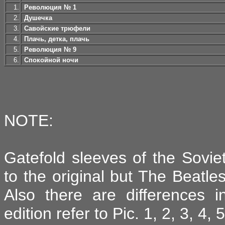
1.
Революция № 1
2.
Душечка
3.
Савойские трюфели
4.
Плачь, детка, плачь
5.
Революция № 9
6.
Спокойной ночи
NOTE:
Gatefold sleeves of the Soviet
to the original but The Beatle
Also there are differences 
edition refer to Pic. 1, 2, 3, 4, 5