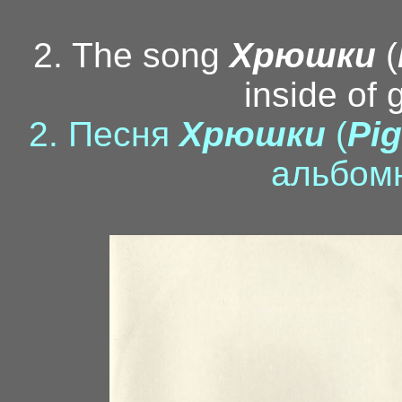
2. The song
Хрюшки
(
inside of 
2. Песня
Хрюшки
(
Pig
альбом