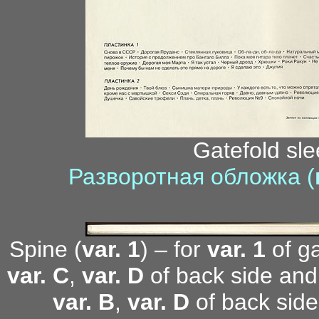
Gatefold sle
Разворотная обложка (
Spine (
var. 1
) – for
var. 1
of ga
var. C
,
var. D
of back side and
var. B
,
var. D
of back side 