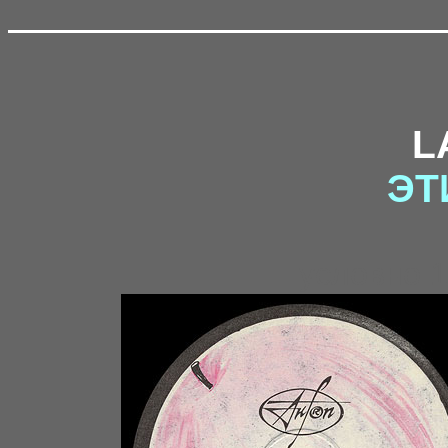
L
ЭТ
условно 1