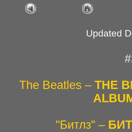
Updated D
#
The Beatles –
THE B
ALBU
"Битлз" –
БИТ