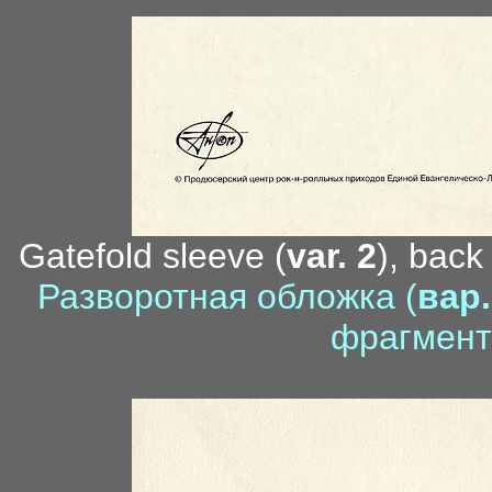
Gatefold sleeve (
var. 2
), back
Разворотная обложка (
вар.
фрагмент
условн