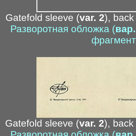
Gatefold sleeve (
var. 2
), back
Разворотная обложка (
вар.
фрагмент
11
Gatefold sleeve (
var. 2
), back
Разворотная обложка (
вар.