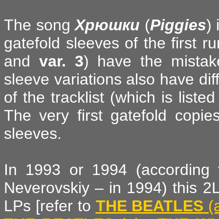
The song
Хрюшки
(
Piggies
)
gatefold sleeves of the first ru
and
var. 3
) have the mistak
sleeve variations also have diff
of the tracklist (which is liste
The very first gatefold copi
sleeves.
In 1993 or 1994 (according 
Neverovskiy – in 1994) this 2
LPs [refer to
THE BEATLES
(