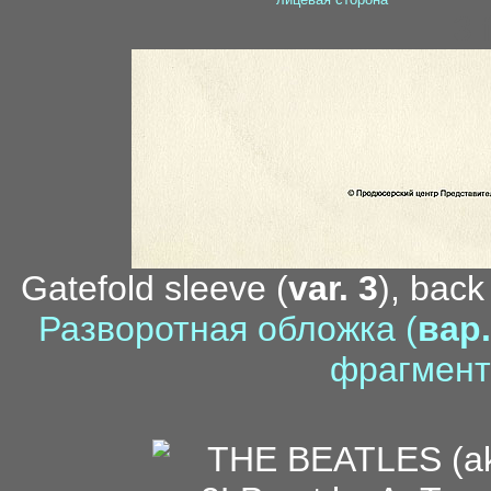
3 
Gatefold sleeve (
var. 3
), back
Разворотная обложка (
вар.
фрагмент