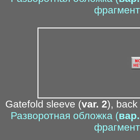
фрагмент
no i
Gatefold sleeve (
var. 2
), back
Разворотная обложка (
вар.
фрагмент
условн