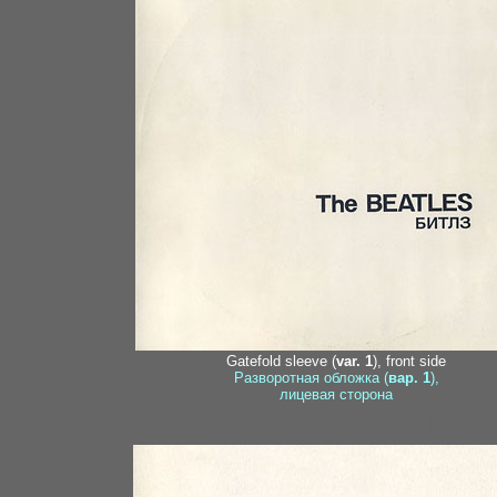
Gatefold sleeve (
var. 1
), front side
Разворотная обложка (
вар. 1
),
лицевая сторона
условн