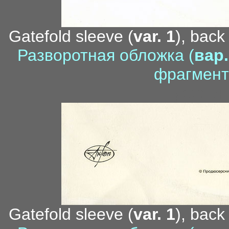
Gatefold sleeve (
var. 1
), back
Разворотная обложка (
вар.
фрагмент
условн
Gatefold sleeve (
var. 1
), back