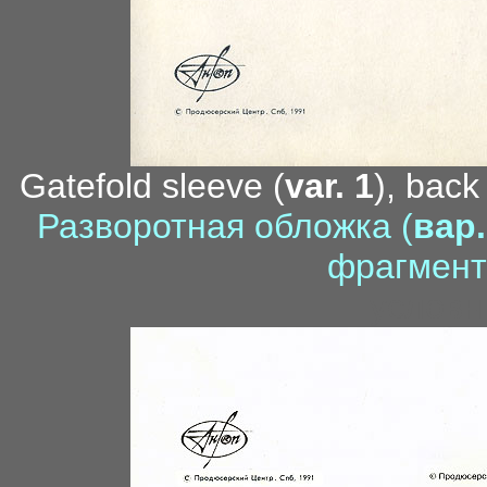
Gatefold sleeve (
var. 1
), back
Разворотная обложка (
вар.
фрагмент
условн