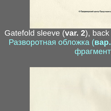
Gatefold sleeve (
var. 2
), back
Разворотная обложка (
вар.
фрагмент