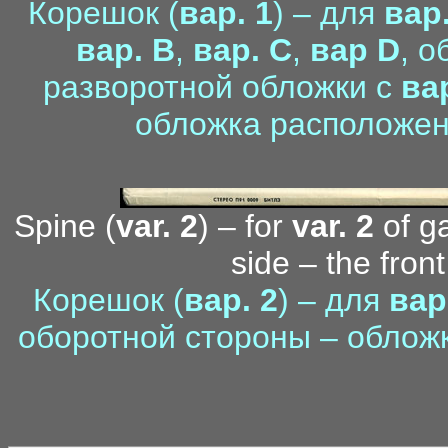
Корешок (
вар. 1
) – для
вар.
вар. B
,
вар. С
,
вар D
, 
разворотной обложки с
ва
обложка расположен
Spine (
var. 2
) – for
var. 2
of ga
side – the fron
Корешок (
вар. 2
) – для
вар
оборотной стороны – облож