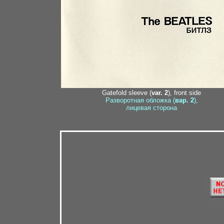
Gatefold sleeve (
var. 2
), front side
Разворотная обложка (
вар. 2
),
лицевая сторона
no i