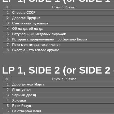
N
Titles in Russian
1.
Снова в СССР
2.
Дорогая Пруденс
3.
Стеклянная луковица
4.
Об-ла-ди, об-ла-да
5.
Натуральный медовый пирожок
6.
История с продолжением про Бангало Билла
7.
Пока моя гитара тихо плачет
8.
Счастье - это тёплое оружие
LP 1, SIDE 2 (or SIDE 2 
N
Titles in Russian
1.
Дорогая моя Марта
2.
Я так устал
3.
Чёрный дрозд
4.
Хрюшки
5.
Роки Ракун
6.
Не отвергай меня