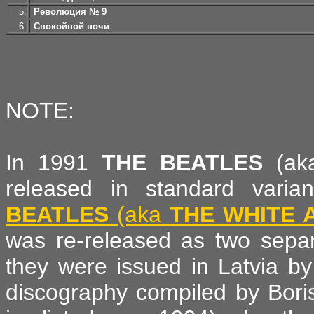
5.
Революция № 9
6.
Спокойной ночи
NOTE:
In 1991
THE BEATLES
(a
released in standard var
BEATLES
(aka
THE WHITE 
was re-released as two separ
they were issued in Latvia by
discography compiled by Boris