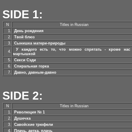
SIDE 1:
N
Titles in Russian
1.
День рождения
2.
Твой блюз
3.
Сынишка матери-природы
У каждого есть то, что можно спрятать - кроме нас
4.
мартышкой
5.
Секси Сэди
6.
Спиральная горка
7.
Давно, давным-давно
SIDE 2:
N
Titles in Russian
1.
Революция № 1
2.
Душечка
3.
Савойские трюфели
4.
Плачь, детка, плачь