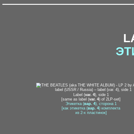
L
ЭТ
1-
Label (
var. 4
), side 1
[same as label (
var. 4
) of 2LP-set]
Этикетка (
вар. 4
), сторона 1
[как этикетка (
вар. 4
) комплекта
из 2-х пластинок]