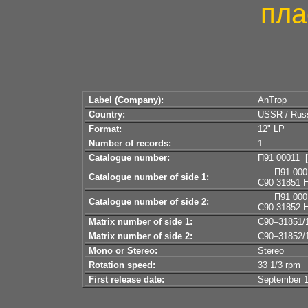
пла
Label (Company):
AnTrop
Country:
USSR / Rus
Format:
12" LP
Number of records:
1
Catalogue number:
П91 00011 [
П91 000
Catalogue number of side 1:
C90 31851 
П91 000
Catalogue number of side 2:
C90 31852 
Matrix number of side 1:
C90–31851/
Matrix number of side 2:
C90–31852/
Mono or Stereo:
Stereo
Rotation speed:
33 1/3 rpm
First release date:
September 1