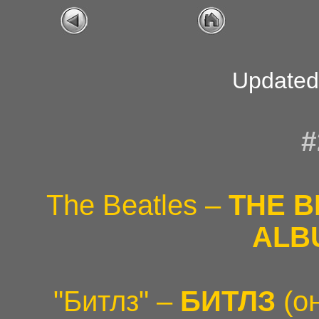
Updated 
#
The Beatles –
THE B
ALB
"Битлз" –
БИТЛЗ
(о