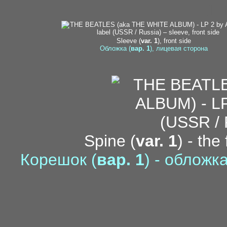
1-
Sleeve (
var. 1
), front side
Обложка (
вар. 1
), лицевая сторона
Spine (
var. 1
) - the
Корешок (
вар. 1
) - облож