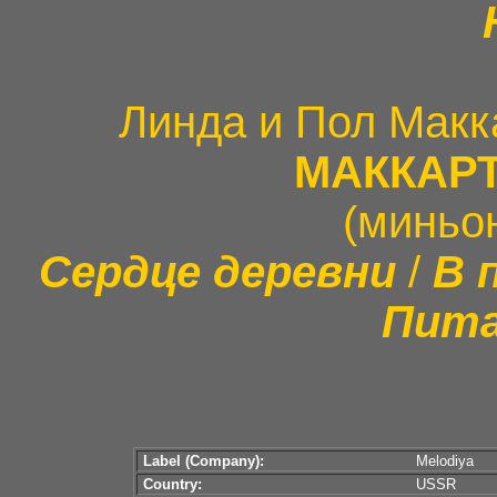
Линда и Пол Макк
МАККАРТ
(миньо
Сердце деревни
/
В 
Пита
Label (Company):
Melodiya
Country:
USSR