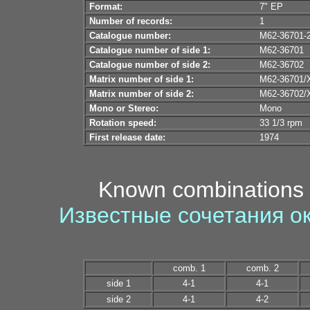
Format:
7" EP
Number of records:
1
Catalogue number:
M62-36701-
Catalogue number of side 1:
M62-36701
Catalogue number of side 2:
M62-36702
Matrix number of side 1:
M62-36701/X
Matrix number of side 2:
M62-36702/X
Mono or Stereo:
Mono
Rotation speed:
33 1/3 rpm
First release date:
1974
Known combinations 
Известные сочетания о
comb. 1
comb. 2
side 1
4-1
4-1
side 2
4-1
4-2