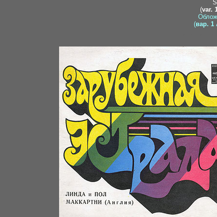
S
(
var. 
Облож
(
вар. 1
hohlo