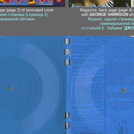
age (page 1) of laminated cover
Magazine, back page (page 4) 
вая страница (страница 1)
with
GEORGE HARRISON
art
ированной обложки
Журнал, задняя страница
ламинированной о
со статьёй Б. Зайцева "
ДЖО