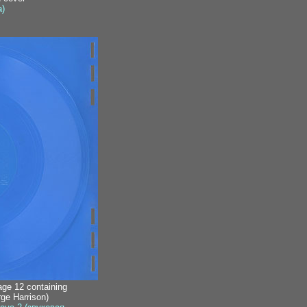
)
age 12 containing
ge Harrison)