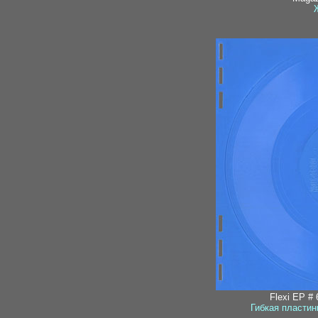
Flexi EP # 
Гибкая пластин