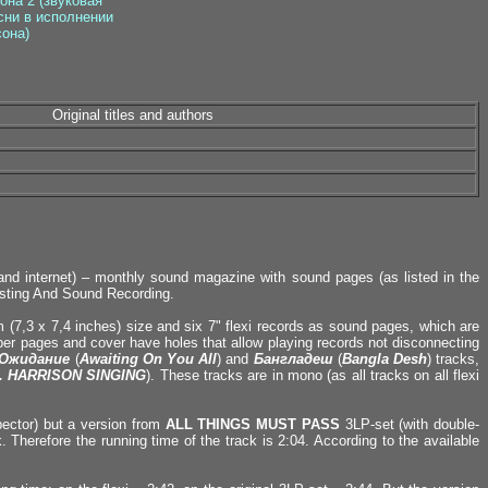
она 2 (звуковая
сни в исполнении
она)
Original titles and authors
and internet) – monthly sound magazine with sound pages (as listed in the
asting And Sound Recording.
(7,3 х 7,4 inches) size and six 7" flexi records as sound pages, which are
per pages and cover have holes that allow playing records not disconnecting
Ожидание
(
Awaiting On You All
) and
Бангладеш
(
Bangla Desh
) tracks,
. HARRISON SINGING
). These tracks are in mono (as all tracks on all flexi
pector) but a version from
ALL THINGS MUST PASS
3LP-set (with double-
. Therefore the running time of the track is 2:04. According to the available