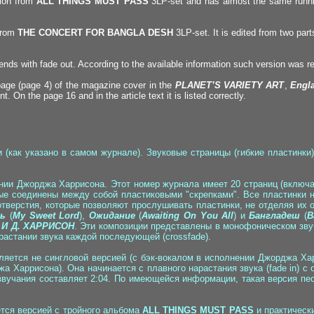
sion from
ALL THINGS MUST PASS
3LP-set and has almost the same running
 from
THE CONCERT FOR BANGLA DESH
3LP-set. It is edited from two parts
nd ends with fade out. According to the available information such version was 
page (page 4) of the magazine cover in the
PLANET’S VARIETY ART
,
Engl
t. On the page 16 and in the article text it is listed correctly.
 (как указано в самом журнале). Звуковые страницы (гибкие пластинк
ении Джорджа Харрисона. Этот номер журнала имеет 20 страниц (включа
орые соединены между собой пластиковыми "скрепками". Все пластинки 
тверстия, которые позволяют прослушивать пластинки, не отделяя их о
ль
(
My Sweet Lord
),
Ожидание
(
Awaiting On You All
) и
Бангладеш
(
B
И Д. ХАРРИСОН
. Эти композиции представлены в монофоническом звуча
астании звука каждой последующей (crossfade).
вляется не сингловой версией (с бэк-вокалом в исполнении Джорджа Ха
Харрисона). Она начинается с плавного нарастания звука (fade in) с о
ё звучания составляет 2:04. По имеющейся информации, такая версия п
ется версией с тройного альбома
ALL THINGS MUST PASS
и практически