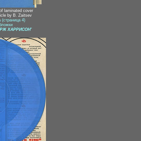
of laminated cover
icle by B. Zaitsev
 (страница 4)
бложки
РЖ ХАРРИСОН
"