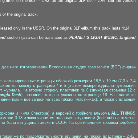
 time: on the flexi – 2:42, on the original 3LP-set – 2:44. But the version
 of the original track:
released only in the USSR. On the original 3LP-album this track lasts 4:14
and
section (also can be translated as
PLANET’S LIGHT MUSIC
,
England
и) для него изготавливали Всесоюзная студия грамзаписи (ВСГ) фирмы
я ламинированные страницы обложки) размером 18,5 х 19 см (7,3 х 7,4
находятся между страницами 4 и 5 (в этом номере журнала нумерация
т журнала. На вторую сторону пластинки № 6 (звуковая страница 12 с
angla Desh
), названия которых указаны на странице 16. На пластинке
нии (как и все записи на всех гибких пластинках), а также c плавным
ррисона и Фила Спектора), а версией с тройного альбома
ALL THINGS
тметки 0:18 и заканчивается плавным затуханием (fade out) на отметке
есни была выпущена только в СССР. На оригинальном тройном альбоме
 такая же по продолжительности звучания: на гибкой пластинке – 2:42,