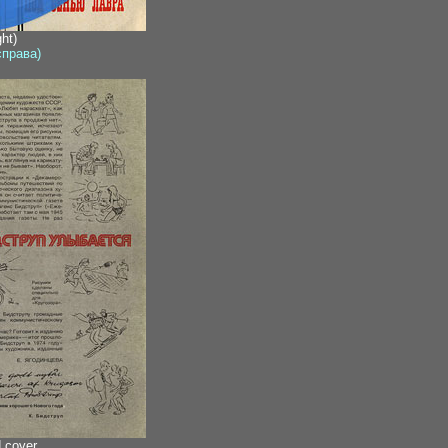
ht)
справа)
d cover