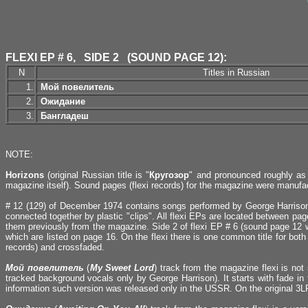
FLEXI EP # 6, SIDE 2 (SOUND PAGE 12):
N
Titles in Russian
1.
Мой повелитель
2.
Ожидание
3.
Бангладеш
NOTE:
Horizons
(original Russian title is "
Кругозор
" and pronounced roughly 
magazine itself). Sound pages (flexi records) for the magazine were manuf
# 12 (129) of December 1974 contains songs performed by George Harrison. 
connected together by plastic "clips". All flexi EPs are located between p
them previously from the magazine. Side 2 of flexi EP # 6 (sound page 12 
which are listed on page 16. On the flexi there is one common title for both
records) and crossfaded.
Мой повелитель
(
My Sweet Lord
) track from the magazine flexi is no
tracked background vocals only by George Harrison). It starts with fade in f
information such version was released only in the USSR. On the original 3LP