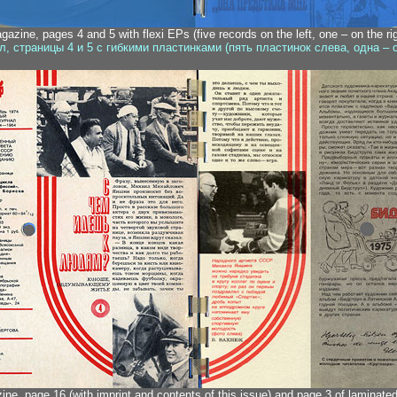
gazine, pages 4 and 5 with flexi EPs (five records on the left, one – on the rig
, страницы 4 и 5 с гибкими пластинками (пять пластинок слева, одна – 
ne, page 16 (with imprint and contents of this issue) and page 3 of laminate