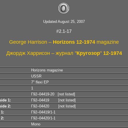
Updated August 25, 2007
#2.1-17
George Harrison –
Horizons 12-1974
magazine
Джордж Харрисон – журнал "
Кругозор
"
12-1974
Horizons magazine
USSR
7" flexi EP
1
Г92–04419-20 [not listed]
ide 1:
Г92–04419 [not listed]
ide 2:
Г92–04420 [not listed]
 1:
Г92–04419/1-1
 2:
Г92–04420/1-1
Mono