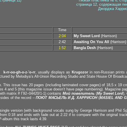
страница 11)
Гибкая пластинка № 6, стор
страница 12, содержащая пе
Джорджа Харрис
Time
2:04
My Sweet Lord
(Harrison)
2:42
Awaiting On You All
(Harrison)
1:52
Bangla Desh
(Harrison)
as
k-rr-oo-gh-o-z-'o-rr
, usually displays as
Krugozor
in non-Russian prints 
actured by Melodiya’s All-Union Recording Studio and State House Of Broadc
This issue has 20 pages (including laminated cover pages) of 18,5 х 19 cm 
ages 4 and 5 (this magazine issue doesn’t have page numbering). Magazine pa
with matrix # Г92–04420/1-1) contains
Мой повелитель
(
My Sweet Lord
),
 sides of the record –
ПОЮТ МАСЬЕЛЬ И Д. ХАРРИСОН
(
MASIEL AND G
t single version (with background vocals sung by George Harrison and Phil S
rom 0:18 and ends with fade out at 2:22 if to compare with the original track
-album this track lasts 4:39.