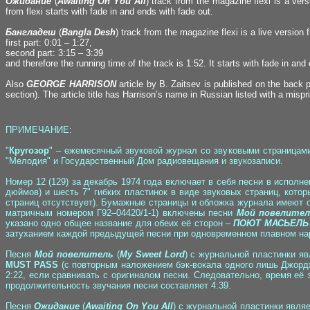
Ожидание
(
Awaiting On You All
) track from the magazine flexi is a ver
from flexi starts with fade in and ends with fade out.
Бангладеш
(
Bangla Desh
) track from the magazine flexi is a live version
first part: 0:01 – 1:27,
second part: 3:15 – 3:39
and therefore the running time of the track is 1:52. It starts with fade in a
Also
GEORGE HARRISON
article by B. Zaitsev is published on the back 
section). The article title has Harrison’s name in Russian listed with a misprin
ПРИМЕЧАНИЕ:
"
Кругозор
" – ежемесячный звуковой журнал со звуковыми страницами
"Мелодия" и Государственный Дом радиовещания и звукозаписи.
Номер 12 (129) за декабрь 1974 года включает в себя песни в исполн
дюймов) и шесть 7" гибких пластинок в виде звуковых страниц, кот
страниц отсутствует). Бумажные страницы и обложка журнала имеют о
матричным номером Г92–04420/1-1) включены песни
Мой повелите
указано одно общее название для обеих её сторон –
ПОЮТ МАСЬЕЛЬ 
затуханием каждой предыдущей песни при одновременном плавном нар
Песня
Мой повелитель
(
My Sweet Lord
) с журнальной пластинки я
MUST PASS
(с повторным наложением бэк-вокала одного лишь Джорджа 
2:22, если сравнивать с оригиналом песни. Следовательно, время е
продолжительность звучания песни составляет 4:39.
Песня
Ожидание
(
Awaiting On You All
) с журнальной пластинки явля