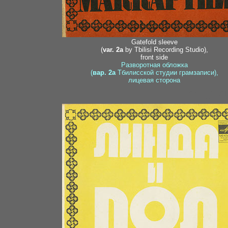
Gatefold sleeve
(
var. 2a
by Tbilisi Recording Studio),
front side
Разворотная обложка
(
вар. 2a
Тбилисской студии грамзаписи),
лицевая сторона
marku