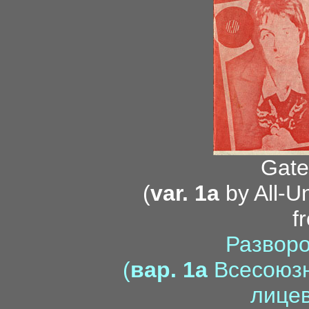
Gate
(
var. 1a
by All-U
f
Разворо
(
вар. 1a
Всесоюзн
лицев