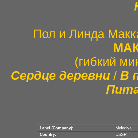
Пол и Линда Макк
МА
(гибкий ми
Сердце деревни
/
В 
Пита
Label (Company):
Melodiya
Country:
USSR