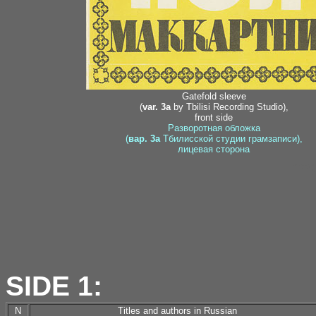
Gatefold sleeve
(
var. 3a
by Tbilisi Recording Studio),
front side
Разворотная обложка
(
вар. 3a
Тбилисской студии грамзаписи),
лицевая сторона
ma
SIDE 1:
N
Titles and authors in Russian