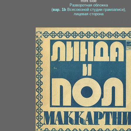
front side
Разворотная обложка
(
вар. 1b
Всесоюзной студии грамзаписи),
лицевая сторона
6-1 