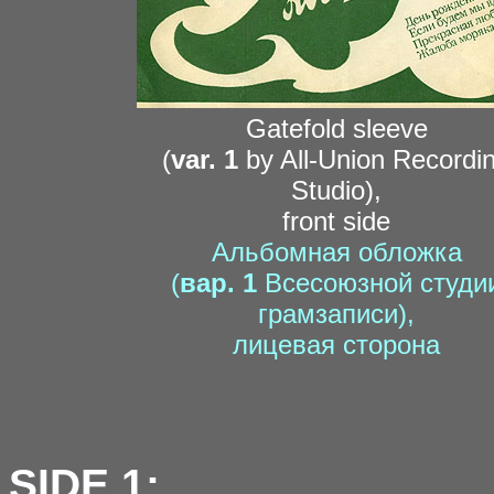
Gatefold sleeve
(
var. 1
by All-Union Recordi
Studio),
front side
Альбомная обложка
(
вар. 1
Всесоюзной студи
грамзаписи),
лицевая сторона
SIDE 1: