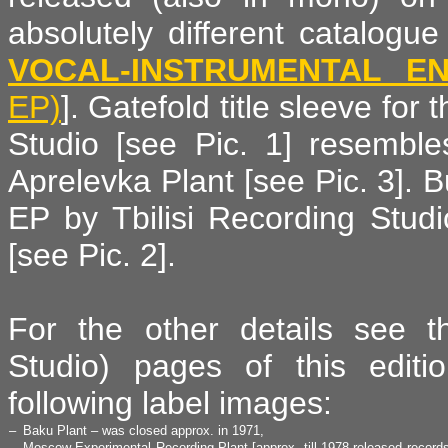
absolutely different catalogu
VOCAL-INSTRUMENTAL E
EP)
]. Gatefold title sleeve for
Studio [see Pic. 1] resemble
Aprelevka Plant [see Pic. 3]. But
EP by Tbilisi Recording Studio
[see Pic. 2].
For the other details see t
Studio) pages of this editi
following label images:
–
Baku Plant – was closed approx. in 1971,
–
Moscow Experimental Recording Plant [approx. till 1978 released records 