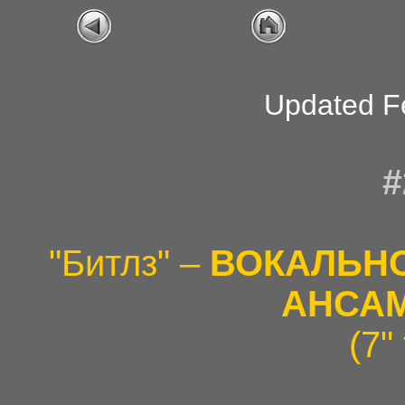
Updated F
#
"Битлз" –
ВОКАЛЬН
АНСА
(7"