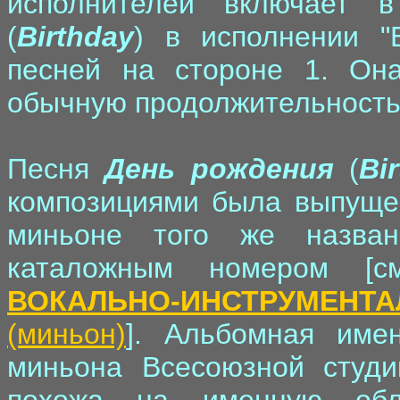
исполнителей включает
(
Birthday
) в исполнении "Б
песней на стороне 1. Он
обычную продолжительность
Песня
День рождения
(
Bi
композициями была выпущен
миньоне того же назва
каталожным номером [с
ВОКАЛЬНО-ИНСТРУМЕ
(миньон)
]. Альбомная име
миньона Всесоюзной студии