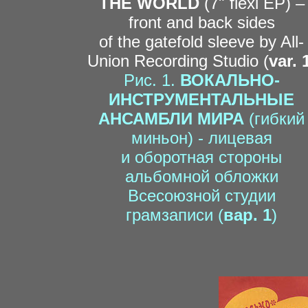
THE WORLD
(7" flexi EP) –
front and back sides
of the gatefold sleeve by All-
Union Recording Studio (
var. 
Рис. 1.
ВОКАЛЬНО-
ИНСТРУМЕНТАЛЬНЫЕ
АНСАМБЛИ МИРА
(гибкий
миньон) - лицевая
и оборотная стороны
альбомной обложки
Всесоюзной студии
грамзаписи (
вар. 1
)