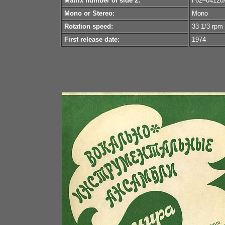
Matrix number of side 2:
Г62–04120/
Mono or Stereo:
Mono
Rotation speed:
33 1/3 rpm
First release date:
1974