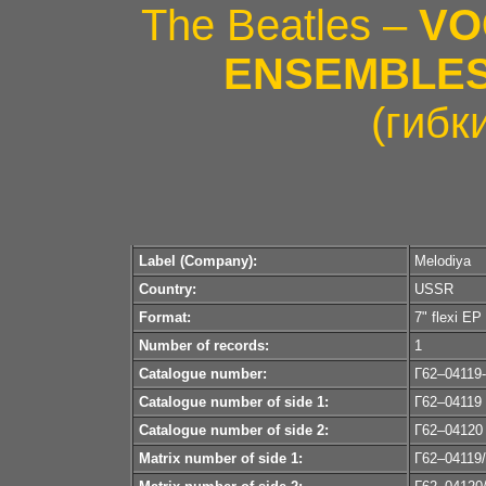
The Beatles –
VO
ENSEMBLES
(гибк
Label (Company):
Melodiya
Country:
USSR
Format:
7" flexi EP
Number of records:
1
Catalogue number:
Г62–04119
Catalogue number of side 1:
Г62–04119
Catalogue number of side 2:
Г62–04120
Matrix number of side 1:
Г62–04119/