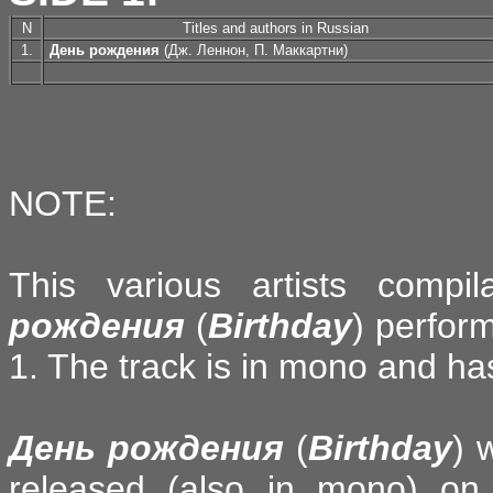
N
Titles and authors in Russian
1.
День рождения
(Дж. Леннон, П. Маккартни)
NOTE:
This various artists compi
рождения
(
Birthday
) perfor
1. The track is in mono and ha
День рождения
(
Birthday
) 
released (also in mono) on