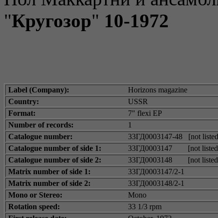
"
Кругозор
"
10-1972
Label (Company):
Horizons magazine
Country:
USSR
Format:
7" flexi EP
Number of records:
1
Catalogue number:
33ГД0003147-48 [not listed
Catalogue number of side 1:
33ГД0003147 [not listed
Catalogue number of side 2:
33ГД0003148 [not listed
Matrix number of side 1:
33ГД0003147/2-1
Matrix number of side 2:
33ГД0003148/2-1
Mono or Stereo:
Mono
Rotation speed:
33 1/3 rpm