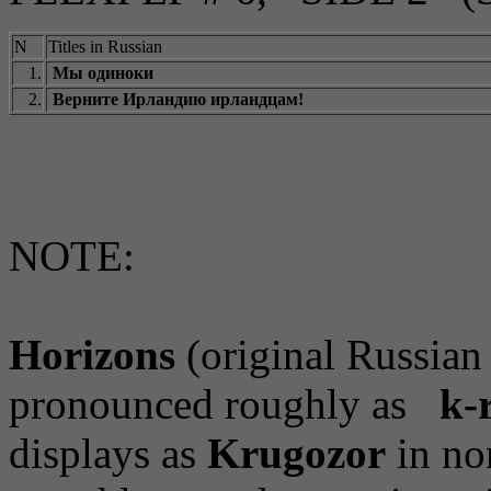
N
Titles in Russian
1.
Мы одиноки
2.
Верните Ирландию ирландцам!
NOTE:
Horizons
(original Russian t
pronounced roughly as
k-
displays as
Krugozor
in non