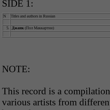
SIDE 1:
N
Titles and authors in Russian
5.
Джанк
(Пол Маккартни)
NOTE:
This record is a compilatio
various artists from differe