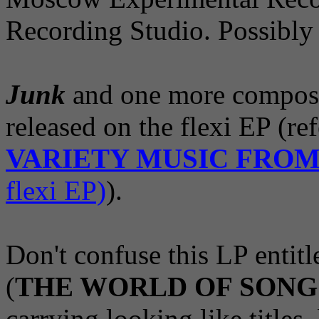
Recording Studio. Possibly 
Junk
and one more composit
released on the flexi EP (re
VARIETY MUSIC FROM
flexi EP)
).
Don't confuse this LP entit
(
THE WORLD OF SONG (S
carrying looking like titles