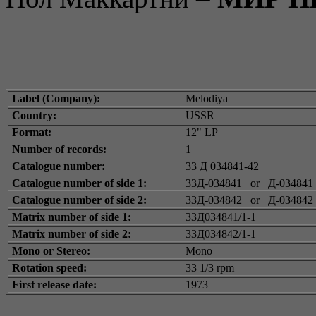
Label (Company):
Melodiya
Country:
USSR
Format:
12" LP
Number of records:
1
Catalogue number:
33 Д 034841-42
Catalogue number of side 1:
33Д-034841
or
Д-034841
Catalogue number of side 2:
33Д-034842
or
Д-034842
Matrix number of side 1:
33Д034841/1-1
Matrix number of side 2:
33Д034842/1-1
Mono or Stereo:
Mono
Rotation speed:
33 1/3 rpm
First release date:
1973