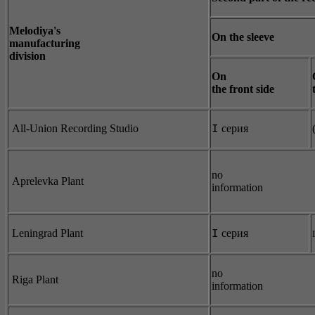
Melodiya's
On the sleeve
manufacturing
division
On
the front side
All-Union Recording Studio
серия
I
no
Aprelevka Plant
information
Leningrad Plant
серия
I
I
no
Riga Plant
information