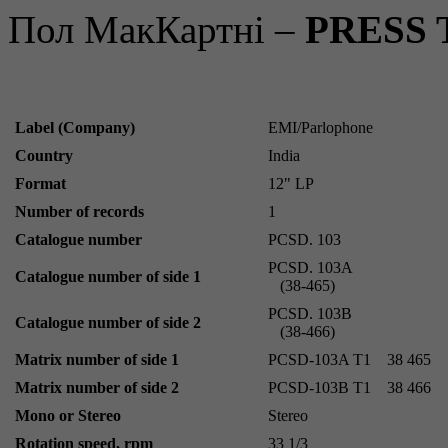
Пол МакКартні –
PRESS 
Label (Company)
EMI/Parlophone
Country
India
Format
12" LP
Number of records
1
Catalogue number
PCSD. 103
PCSD. 103A
Catalogue number of side 1
(38-465)
PCSD. 103B
Catalogue number of side 2
(38-466)
Matrix number of side 1
PCSD-103A T1
38 465
Matrix number of side 2
PCSD-103B T1
38 466
Mono or Stereo
Stereo
Rotation speed, rpm
33 1/3