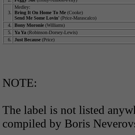
Medley:
3.
Bring It On Home To Me
(Cooke)
Send Me Some Lovin'
(Price-Marascalco)
4.
Bony Moronie
(Williams)
5.
Ya Ya
(Robinson-Dorsey-Lewis)
6.
Just Because
(Price)
NOTE:
The label is not listed any
compiled by Boris Neverovsk