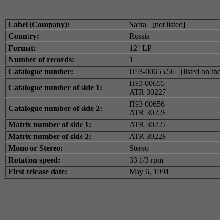
Label (Company):
Santa [not listed]
Country:
Russia
Format:
12" LP
Number of records:
1
Catalogue number:
П93-00655.56 [listed on the
П93 00655
Catalogue number of side 1:
ATR 30227
П93 00656
Catalogue number of side 2:
ATR 30228
Matrix number of side 1:
ATR 30227
Matrix number of side 2:
ATR 30228
Mono or Stereo:
Stereo
Rotation speed:
33 1/3 rpm
First release date:
May 6, 1994