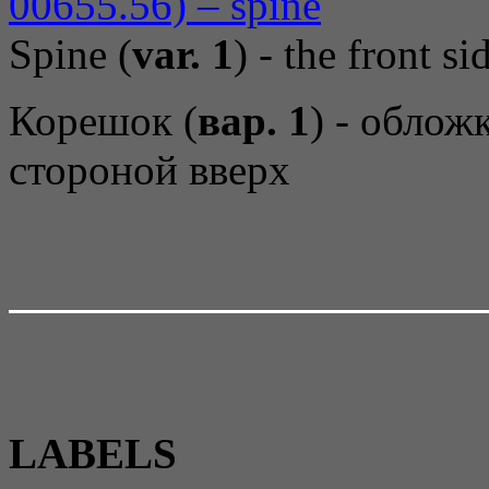
Spine (
var. 1
) - the front s
Корешок (
вар. 1
) - облож
стороной вверх
LABELS