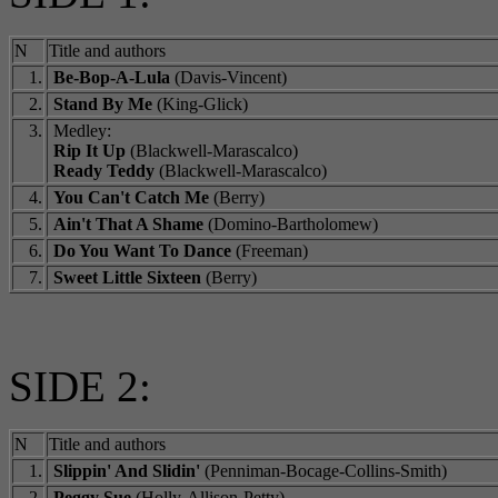
N
Title and authors
1.
Be-Bop-A-Lula
(Davis-Vincent)
2.
Stand By Me
(King-Glick)
3.
Medley:
Rip It Up
(Blackwell-Marascalco)
Ready Teddy
(Blackwell-Marascalco)
4.
You Can't Catch Me
(Berry)
5.
Ain't That A Shame
(Domino-Bartholomew)
6.
Do You Want To Dance
(Freeman)
7.
Sweet Little Sixteen
(Berry)
SIDE 2:
N
Title and authors
1.
Slippin' And Slidin'
(Penniman-Bocage-Collins-Smith)
2.
Peggy Sue
(Holly-Allison-Petty)