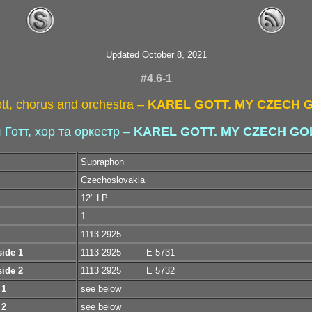
Updated October 8, 2021
#4.6-1
tt, chorus and orchestra –
KAREL GOTT. MY CZECH 
 Готт, хор та оркестр –
KAREL GOTT. MY CZECH GO
Supraphon
Czechoslovakia
12" LP
1
1113 2925
side 1
1113 2925
E 5731
side 2
1113 2925
E 5732
 1
see below
 2
see below