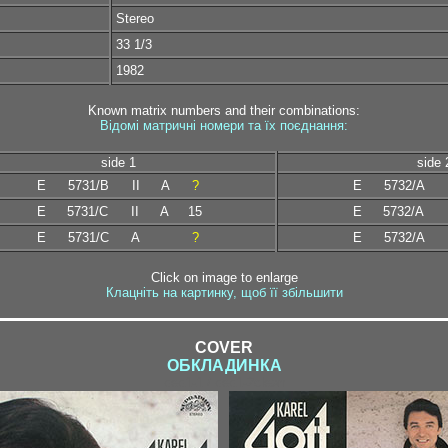
Stereo
33 1/3
1982
Known matrix numbers and their combinations:
Відомі матричні номери та їх поєднання:
side 1
side 
E
5731/B
II
A
?
E
5732/A
E
5731/C
II
A
15
E
5732/A
E
5731/C
A
?
E
5732/A
Click on image to enlarge
Клацніть на картинку, щоб її збільшити
COVER
ОБКЛАДИНКА
ded1-1 / ded1-2clean