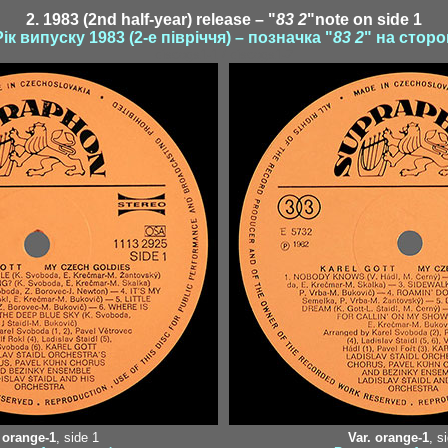
2. 1983 (2nd half-year) release – "
83 2
"note on side 1
Рік випуску 1983 (2-е півріччя) – позначка "
83 2
" на сторо
discogs1-1 / discogs1-2
 orange-1
, side 1
Var. orange-1
, s