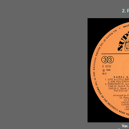
2. 
Var.