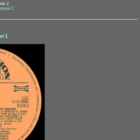
side 2
орона 2
ні 1