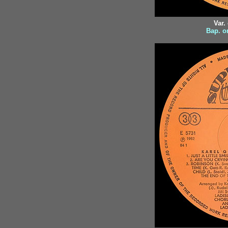
Var.
Вар. o