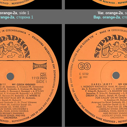
 orange-2a
, side 1
Var. orange-2a
, 
range-2a
, сторона 1
Вар. orange-2a
, ст
discogs2-1 / discogs2-2