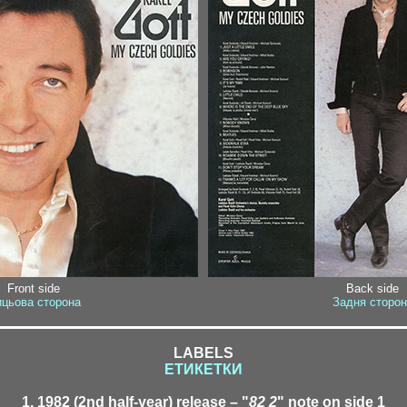
Front side
Back side
цьова сторона
Задня сторон
LABELS
ЕТИКЕТКИ
1. 1982 (2nd half-year) release – "
82 2
" note on side 1