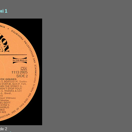
ні 1
ide 2