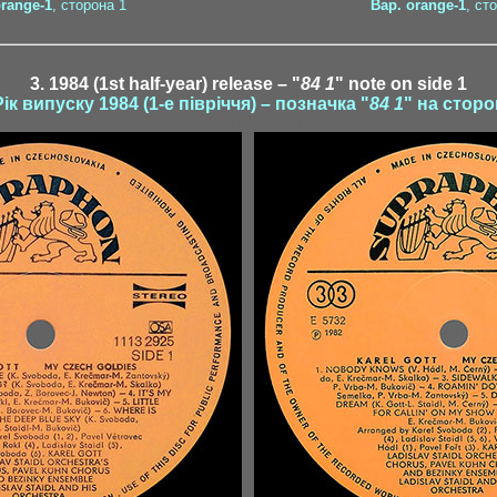
orange-1
, сторона 1
Вар. orange-1
, ст
3. 1984 (1st half-year) release – "
84 1
" note on side 1
Рік випуску 1984 (1-е півріччя) – позначка "
84 1
" на сторо
aspart1-1 / aspart1-2