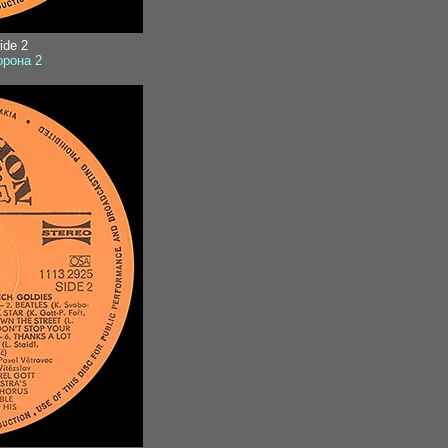
side 2
орона 2