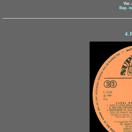
Var.
Вар. o
4. 