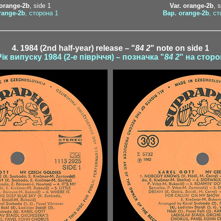
 orange-2b
, side 1
Var. orange-2b
, 
range-2b
, сторона 1
Вар. orange-2b
, ст
4. 1984 (2nd half-year) release – "
84 2
" note on side 1
Рік випуску 1984 (2-е півріччя) – позначка "
84 2
" на сторо
ded1-1 / ded1-2