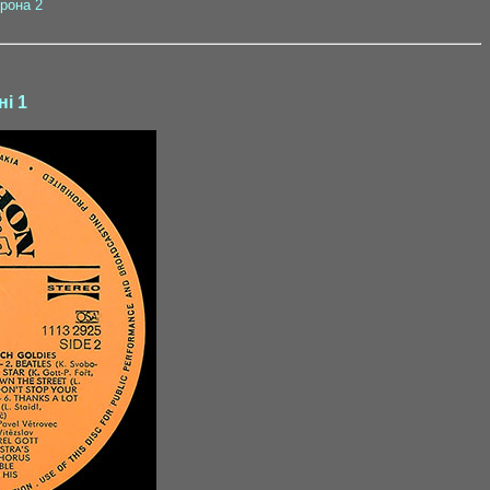
орона 2
ні 1