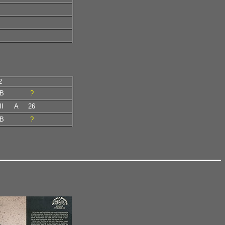
2
B
?
II
A
26
B
?