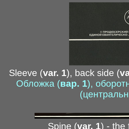
Sleeve (
var. 1
), back side (
va
Обложка (
вар. 1
), оборот
(центральн
Spine (
var. 1
) - the