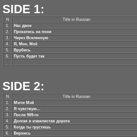
SIDE 1:
N
Title in Russian
1.
Нас двое
2.
Прокатись на пони
3.
Через Вселенную
4.
Я, Мне, Моё
5.
Врубись
6.
Пусть будет так
SIDE 2:
N
Title in Russian
1.
Мэгги Мэй
2.
Я чувствую...
3.
После 909-го
4.
Долгая и извилистая дорога
5.
Когда ты грустишь
6.
Вернись