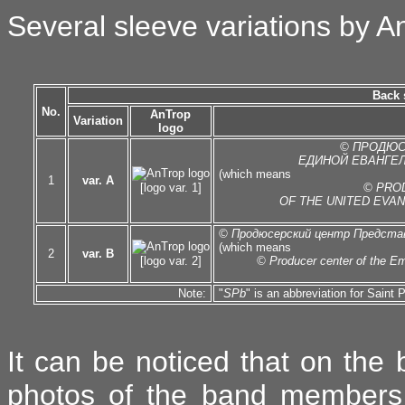
Several sleeve variations by 
Back 
No.
AnTrop
Variation
logo
© ПРОДЮС
ЕДИНОЙ ЕВАНГЕЛ
(which means
1
var. A
[logo var. 1]
© PRO
OF THE UNITED EVAN
© Продюсерский центр Представ
(which means
2
var. B
[logo var. 2]
© Producer center of the E
Note:
"
SPb
" is an abbreviation for Saint 
It can be noticed that on the b
photos of the band members a