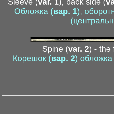
Sleeve (
var. 1
), back side (
va
Обложка (
вар. 1
), оборот
(центральн
Spine (
var. 2
) - the
Корешок (
вар. 2
) обложка