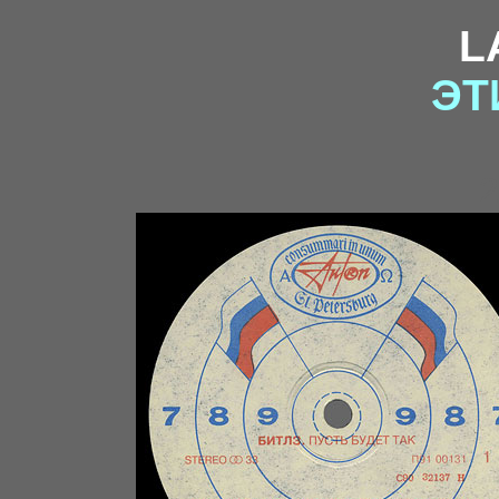
L
ЭТ
2