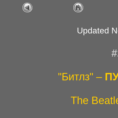
Updated N
#
"Битлз" –
ПУ
The Beatl