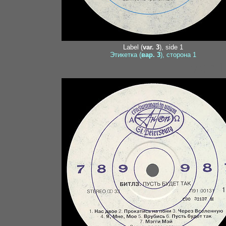
Label (
var. 3
), side 1
Этикетка (
вар. 3
), сторона 1
vad1