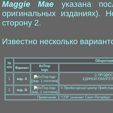
Maggie Mae
указана пос
оригинальных изданиях). 
сторону 2.
Известно несколько вариант
Оборотная
№
AnTrop
п/п
Вариант
logo
© ПРОДЮС
1
вар. A
ЕДИНОЙ ЕВАНГЕЛ
[[вар. 1 логотипа]
© Продюсерский центр Представ
2
вар. B
[вар. 2 логотипа]
Примечание:
"
СПб
" означает Санкт-Петербург