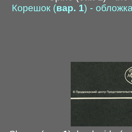
Корешок (
вар. 1
) - облож