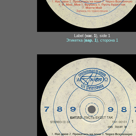
Label (
var. 1
), side 1
Этикетка (
вар. 1
), сторона 1
3