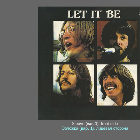
1
Sleeve (
var. 1
), front side
Обложка (
вар. 1
), лицевая сторона