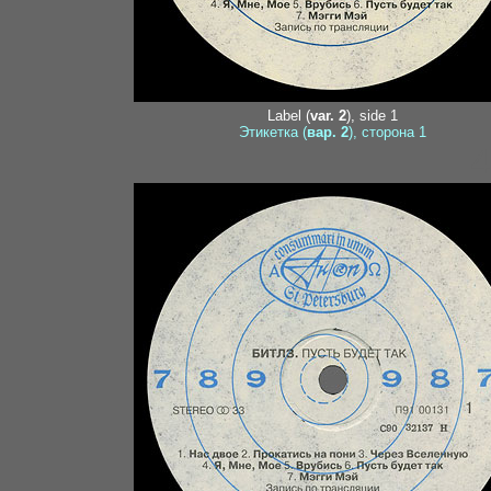
Label (
var. 2
), side 1
Этикетка (
вар. 2
), сторона 1
4