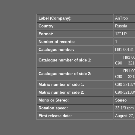
Label (Company):
AnTrop
Country:
Russia
Format:
12" LP
Number of records:
1
Catalogue number:
П91 00131
П91 0
Catalogue number of side 1:
С90
321
П91 0
Catalogue number of side 2:
С90
321
Matrix number of side 1:
С90-32137/
Matrix number of side 2:
С90-32138/
Mono or Stereo:
Stereo
Rotation speed:
33 1/3 rpm
First release date:
August 27,