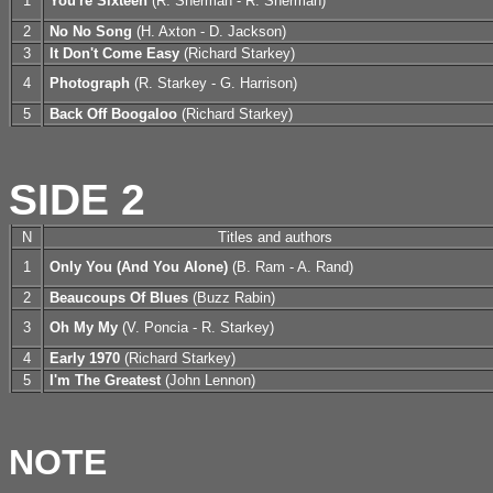
1
You're Sixteen
(R. Sherman - R. Sherman)
2
No No Song
(H. Axton - D. Jackson)
3
It Don't Come Easy
(Richard Starkey)
4
Photograph
(R. Starkey - G. Harrison)
5
Back Off Boogaloo
(Richard Starkey)
SIDE 2
N
Titles and authors
1
Only You (And You Alone)
(B. Ram - A. Rand)
2
Beaucoups Of Blues
(Buzz Rabin)
3
Oh My My
(V. Poncia - R. Starkey)
4
Early 1970
(Richard Starkey)
5
I'm The Greatest
(John Lennon)
NOTE