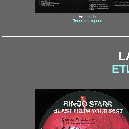
Front side
Лицьова сторона
L
ЕТ