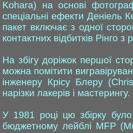
Kohara) на основі фотограф
спеціальні ефекти Деніель Ке
пакет включає з одної сторо
контактних відбитків Рінго з 
На збігу доріжок першої ст
можна помітити вигравірувані 
інженеру Крісу Блеру (Chri
нарізки лакерів і мастерингу.
У 1981 році цю збірку було
бюджетному лейблі MFP (Mus