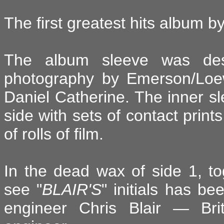
The first greatest hits album b
The album sleeve was des
photography by Emerson/Loew
Daniel Catherine. The inner sl
side with sets of contact print
of rolls of film.
In the dead wax of side 1, t
see "
BLAIR'S
" initials has b
engineer Chris Blair — Brit