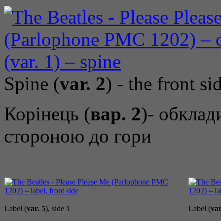
Spine (
var. 2
) - the front s
Корінець (
вар. 2
)- обкла
стороною до гори
Label (
var. 5
), side 1
Label (
var