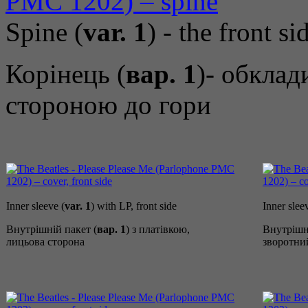
Spine (
var. 1
) - the front s
Корінець (
вар. 1
)- обкла
стороною до гори
Inner sleeve (
var. 1
) with LP, front side
Inner slee
Внутрішній пакет (
вар. 1
) з платівкою,
Внутрішні
лицьова сторона
зворотни