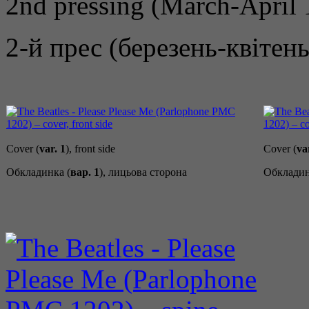
2nd pressing (March-April
2-й прес (березень-квітен
Cover (
var. 1
), front side
Cover (
va
Обкладинка (
вар. 1
), лицьова сторона
Обкладин