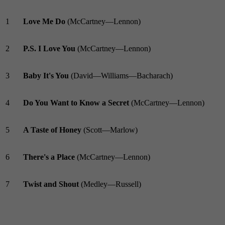
1
Love Me Do
(McCartney—Lennon)
2
P.S. I Love You
(McCartney—Lennon)
3
Baby It's You
(David—Williams—Bacharach)
4
Do You Want to Know a Secret
(McCartney—Lennon)
5
A Taste of Honey
(Scott—Marlow)
6
There's a Place
(McCartney—Lennon)
7
Twist and Shout
(Medley—Russell)