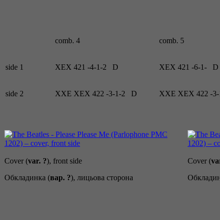
comb. 4
comb. 5
side 1
XEX 421 -4-1-2
D
XEX 421 -6-1-
D
side 2
XXE XEX 422 -3-1-2
D
XXE XEX 422 -3-
Cover (
var. ?
), front side
Cover (
va
Обкладинка (
вар. ?
), лицьова сторона
Обкладин