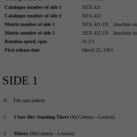
Catalogue number of side 1
XEX.421
Catalogue number of side 2
XEX.422
Matrix number of side 1
XEX 421-1N
[machine st
Matrix number of side 2
XEX 422-1N
[machine st
Rotation speed, rpm
33 1/3
First release date
March 22, 1963
SIDE 1
N
Title and authors
1
I Saw Her Standing There
(McCartney—Lennon)
2
Misery
(McCartney—Lennon)