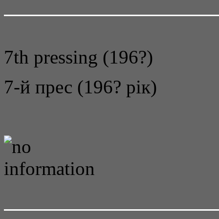
7th pressing (196?)
7-й прес (196? рік)