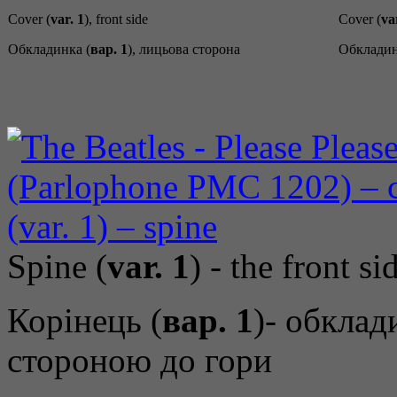
Cover (
var. 1
), front side
Cover (
va
Обкладинка (
вар. 1
), лицьова сторона
Обкладин
Spine (
var. 1
) - the front s
Корінець (
вар. 1
)- обкла
стороною до гори