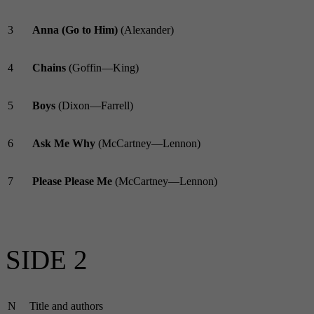
3
Anna (Go to Him)
(Alexander)
4
Chains
(Goffin—King)
5
Boys
(Dixon—Farrell)
6
Ask Me Why
(McCartney—Lennon)
7
Please Please Me
(McCartney—Lennon)
SIDE 2
N
Title and authors