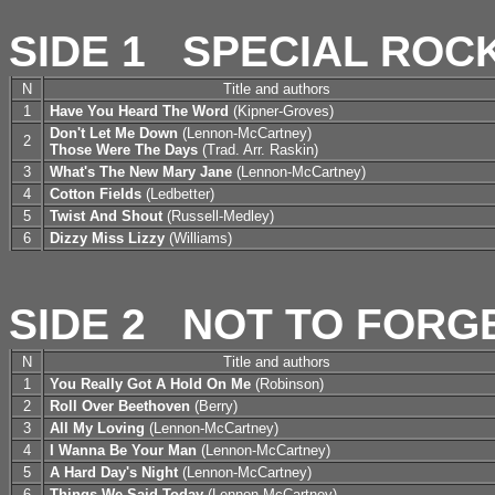
SIDE 1
SPECIAL ROCK
N
Title and authors
1
Have You Heard The Word
(Kipner-Groves)
Don't Let Me Down
(Lennon-McCartney)
2
Those Were The Days
(Trad. Arr. Raskin)
3
What's The New Mary Jane
(Lennon-McCartney)
4
Cotton Fields
(Ledbetter)
5
Twist And Shout
(Russell-Medley)
6
Dizzy Miss Lizzy
(Williams)
SIDE 2
NOT TO FORG
N
Title and authors
1
You Really Got A Hold On Me
(Robinson)
2
Roll Over Beethoven
(Berry)
3
All My Loving
(Lennon-McCartney)
4
I Wanna Be Your Man
(Lennon-McCartney)
5
A Hard Day's Night
(Lennon-McCartney)
6
Things We Said Today
(Lennon-McCartney)