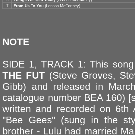
7
From Us To You
(Lennon-McCartney)
NOTE
SIDE 1, TRACK 1: This song 
THE FUT
(Steve Groves, Stev
Gibb) and released in March
catalogue number BEA 160) [see
written and recorded on 6th
"Bee Gees" (sung in the styl
brother - Lulu had married Mau