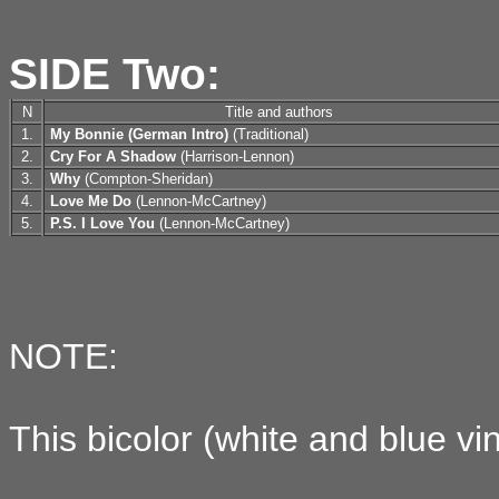
SIDE Two:
N
Title and authors
1.
My Bonnie (German Intro)
(Traditional)
2.
Cry For A Shadow
(Harrison-Lennon)
3.
Why
(Compton-Sheridan)
4.
Love Me Do
(Lennon-McCartney)
5.
P.S. I Love You
(Lennon-McCartney)
NOTE:
This bicolor (white and blue vi