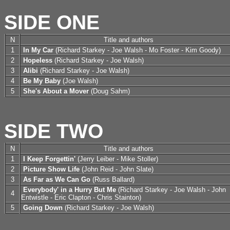
SIDE ONE
N
Title and authors
1
In My Car
(Richard Starkey - Joe Walsh - Mo Foster - Kim Goody)
2
Hopeless
(Richard Starkey - Joe Walsh)
3
Alibi
(Richard Starkey - Joe Walsh)
4
Be My Baby
(Joe Walsh)
5
She's About a Mover
(Doug Sahm)
SIDE TWO
N
Title and authors
1
I Keep Forgettin'
(Jerry Leiber - Mike Stoller)
2
Picture Show Life
(John Reid - John Slate)
3
As Far as We Can Go
(Russ Ballard)
Everybody' in a Hurry But Me
(Richard Starkey - Joe Walsh - John
4
Entwistle - Eric Clapton - Chris Stainton)
5
Going Down
(Richard Starkey - Joe Walsh)