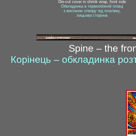
Die-cut cover in shrink wrap, front side
Обкладинка в термозбіжній плівці
з висічкою отвору під платівку,
лицьова сторона
Spine – the fro
Корінець – обкладинка ро