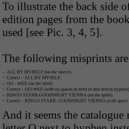
To illustrate the back side o
edition pages from the boo
used [see Pic. 3, 4, 5].
The following misprints are
–
ALL BY MY
B
ELF (on the sleeve).
◦
Correct – ALL BY MY
S
ELF.
–
OO - WEE
(on the label).
◦
Correct – OO-WEE (with no spaces in front of and next to hyphen)
–
RINGO STARR.GOODNIGHT VIENNA (on the spine).
◦
Correct – RINGO STARR. GOODNIGHT VIENNA (with space next
And it seems the catalogue
letter O next to hyphen inste