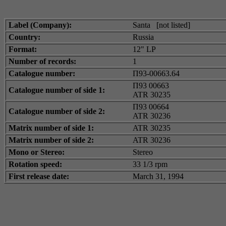
Label (Company):
Santa [not listed]
Country:
Russia
Format:
12" LP
Number of records:
1
Catalogue number:
П93-00663.64
П93 00663
Catalogue number of side 1:
ATR 30235
П93 00664
Catalogue number of side 2:
ATR 30236
Matrix number of side 1:
ATR 30235
Matrix number of side 2:
ATR 30236
Mono or Stereo:
Stereo
Rotation speed:
33 1/3 rpm
First release date:
March 31, 1994