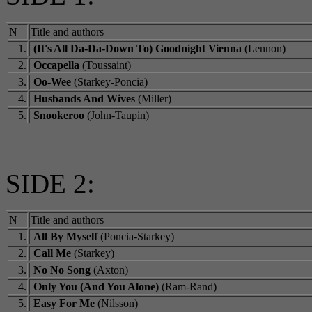
N
Title and authors
1.
(It's All Da-Da-Down To) Goodnight Vienna
(Lennon)
2.
Occapella
(Toussaint)
3.
Oo-Wee
(Starkey-Poncia)
4.
Husbands And Wives
(Miller)
5.
Snookeroo
(John-Taupin)
SIDE 2:
N
Title and authors
1.
All By Myself
(Poncia-Starkey)
2.
Call Me
(Starkey)
3.
No No Song
(Axton)
4.
Only You (And You Alone)
(Ram-Rand)
5.
Easy For Me
(Nilsson)