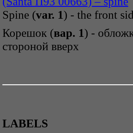
Spine (
var. 1
) - the front s
Корешок (
вар. 1
) - облож
стороной вверх
LABELS