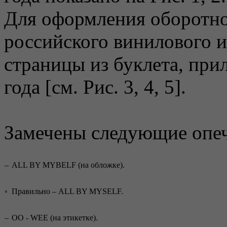
Для оформления оборотн
российского винилового 
страницы из буклета, при
года [см. Рис. 3, 4, 5].
Замечены следующие опеч
–
ALL BY MY
B
ELF (на обложке).
◦
Правильно – ALL BY MY
S
ELF.
–
OO - WEE
(на этикетке).