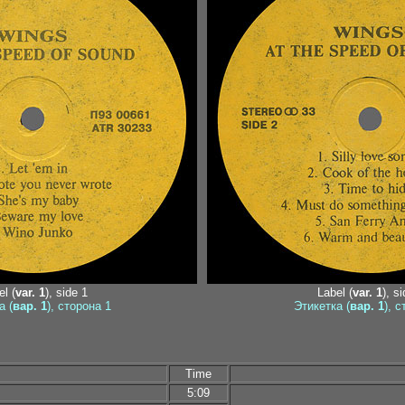
l (
var. 1
), side 1
Label (
var. 1
), s
а (
вар. 1
), сторона 1
Этикетка (
вар. 1
), 
Time
5:09