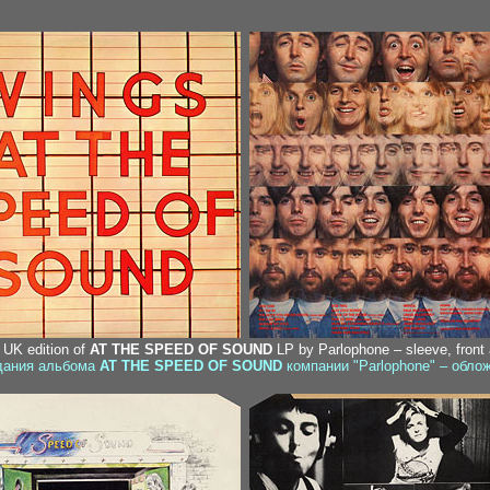
l UK edition of
AT THE SPEED OF SOUND
LP by Parlophone – sleeve, front
здания альбома
AT THE SPEED OF SOUND
компании "Parlophone" – облож