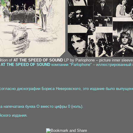
ition of
AT THE SPEED OF SOUND
LP by Parlophone – picture inner sleeve
а
AT THE SPEED OF SOUND
компании "Parlophone" – иллюстрированный в
о согласно дискографии Бориса Неверовского, это издание было выпущен
а напечатана буква О вместо цифры 0 (ноль).
йского издания.