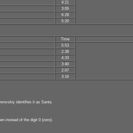
4:21
3:05
6:28
5:20
Time
5:53
2:38
4:33
3:40
2:07
3:16
rovskiy identifies it as Santa.
 instead of the digit 0 (zero).