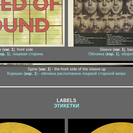
 (
var. 1
), front side
Sleeve (
var. 1
), ba
ар. 1
), лицевая сторона
Обложка (
вар. 1
), оборо
1
Spine (
var. 1
) - the front side of the sleeve up
Корешок (
вар. 1
) - обложка расположена лицевой стороной вверх
LABELS
ЭТИКЕТКИ
1-1 / 1-2