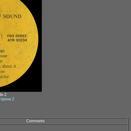
ide 2
сторона 2
Comments