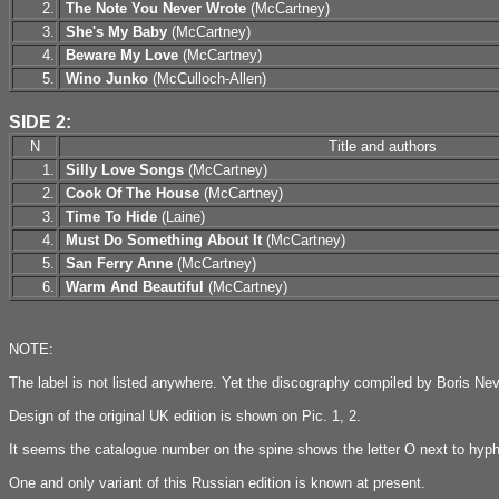
2.
The Note You Never Wrote
(McCartney)
3.
She's My Baby
(McCartney)
4.
Beware My Love
(McCartney)
5.
Wino Junko
(McCulloch-Allen)
SIDE 2:
N
Title and authors
1.
Silly Love Songs
(McCartney)
2.
Cook Of The House
(McCartney)
3.
Time To Hide
(Laine)
4.
Must Do Something About It
(McCartney)
5.
San Ferry Anne
(McCartney)
6.
Warm And Beautiful
(McCartney)
NOTE:
The label is not listed anywhere. Yet the discography compiled by Boris Neve
Design of the original UK edition is shown on Pic. 1, 2.
It seems the catalogue number on the spine shows the letter O next to hyphen
One and only variant of this Russian edition is known at present.