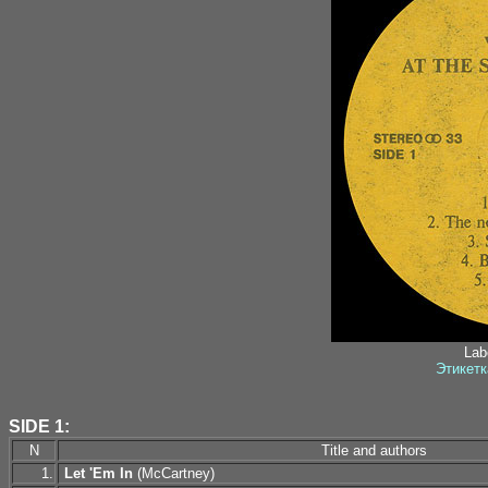
Labe
Этикетк
SIDE 1:
N
Title and authors
1.
Let 'Em In
(McCartney)