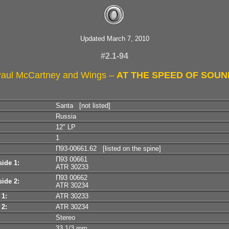
Updated March 7, 2010
#2.1-94
aul McCartney and Wings –
AT THE SPEED OF SOUN
Santa [not listed]
Russia
12" LP
1
П93-00661.62 [listed on the spine]
П93 00661
ide 1:
ATR 30233
П93 00662
ide 2:
ATR 30234
 1:
ATR 30233
 2:
ATR 30234
Stereo
33 1/3 rpm