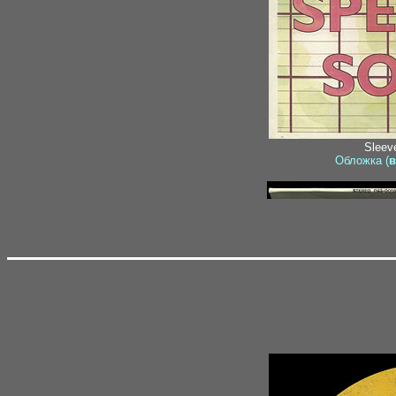
Sleeve
Обложка (
в