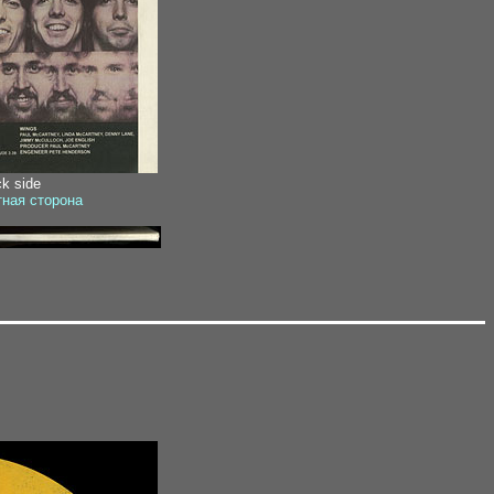
ck side
тная сторона