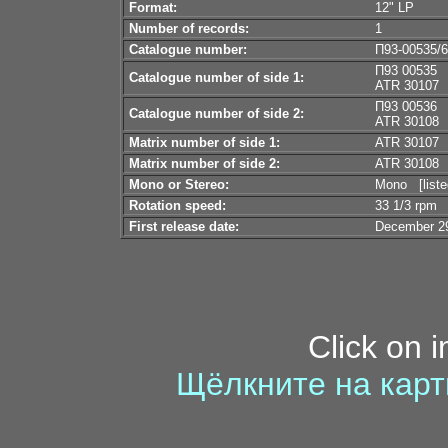
Format:
12" LP
Number of records:
1
Catalogue number:
П93-00535/6 
П93 00535
Catalogue number of side 1:
ATR 30107
П93 00536
Catalogue number of side 2:
ATR 30108
Matrix number of side 1:
ATR 30107
Matrix number of side 2:
ATR 30108
Mono or Stereo:
Mono [liste
Rotation speed:
33 1/3 rpm
First release date:
December 2
Click on 
Щёлкните на карт