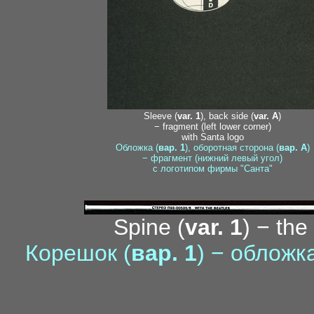
Sleeve (
var. 1
), back side (
var. A
)
− fragment (left lower corner)
with Santa logo
Обложка (
вар. 1
), оборотная сторона (
вар. A
)
− фрагмент (нижний левый угол)
с логотипом фирмы "Санта"
Spine (
var. 1
) − the
Корешок (
вар. 1
) − обложк