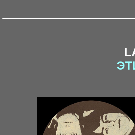
L
ЭТ
1