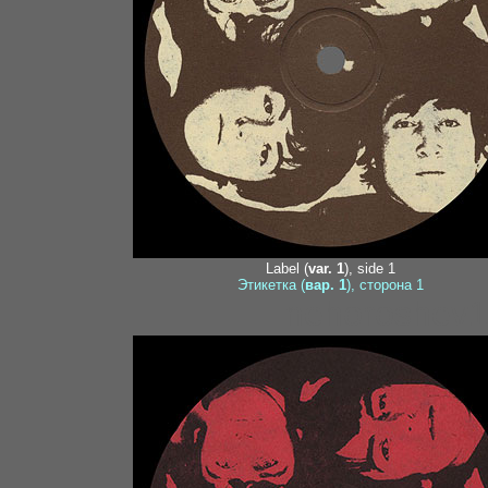
Label (
var. 1
), side 1
Этикетка (
вар. 1
), сторона 1
nehoroshev1