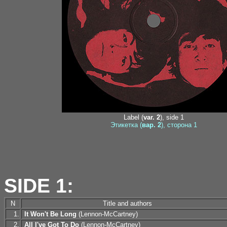
Label (
var. 2
), side 1
Этикетка (
вар. 2
), сторона 1
SIDE 1:
N
Title and authors
1.
It Won't Be Long
(Lennon-McCartney)
2.
All I've Got To Do
(Lennon-McCartney)