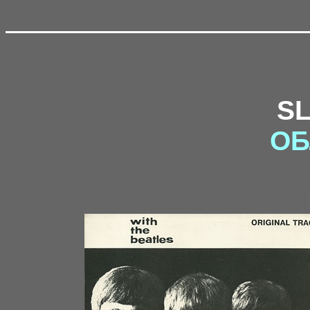
S
ОБ
1