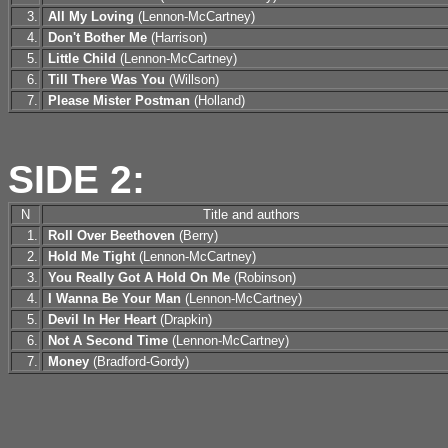
3.
All My Loving
(Lennon-McCartney)
4.
Don't Bother Me
(Harrison)
5.
Little Child
(Lennon-McCartney)
6.
Till There Was You
(Willson)
7.
Please Mister Postman
(Holland)
SIDE 2:
N
Title and authors
1.
Roll Over Beethoven
(Berry)
2.
Hold Me Tight
(Lennon-McCartney)
3.
You Really Got A Hold On Me
(Robinson)
4.
I Wanna Be Your Man
(Lennon-McCartney)
5.
Devil In Her Heart
(Drapkin)
6.
Not A Second Time
(Lennon-McCartney)
7.
Money
(Bradford-Gordy)