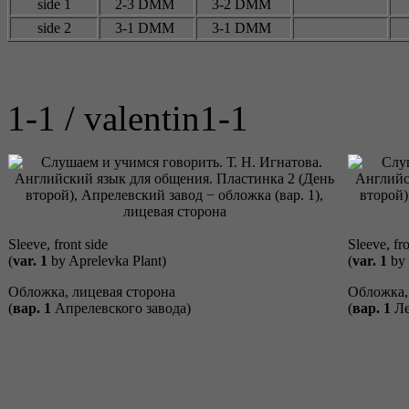
side 1
2-3 DMM
3-2 DMM
side 2
3-1 DMM
3-1 DMM
1-1 / valentin1-1
Sleeve, front side
Sleeve, fro
(
var. 1
by Aprelevka Plant)
(
var. 1
by 
Обложка, лицевая сторона
Обложка,
(
вар. 1
Апрелевского завода)
(
вар. 1
Ле