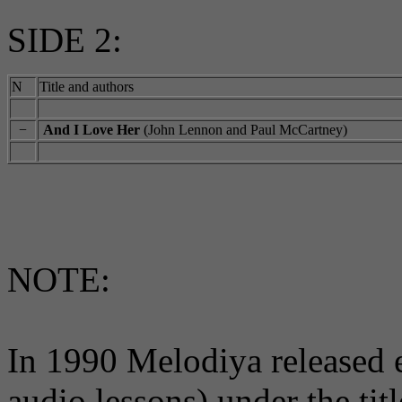
SIDE 2:
N
Title and authors
−
And I Love Her
(John Lennon and Paul McCartney)
NOTE:
In 1990 Melodiya released e
audio lessons) under the tit