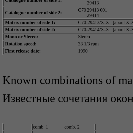
Catalogue number of side 1:
29413
C70
29413 001
Catalogue number of side 2:
29414
Matrix number of side 1:
C70-29413/X-X [about X-X
Matrix number of side 2:
C70-29414/X-X [about X-X
Mono or Stereo:
Stereo
Rotation speed:
33 1/3 rpm
First release date:
1990
Known combinations of mat
Известные сочетания око
comb. 1
comb. 2